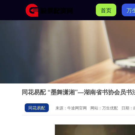
首页
万
同花易配 “墨舞潇湘”—湖南省书协会员
同花易配
来源：牛途网官网
网站：万生优配
日期：202