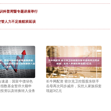
知识科普周暨专题讲座举行
因空管人力不足致航班延误
告速递：国富中债绿色
长牛网配资 密尔克卫控股股东联手
券指数基金暂停大额申
岳母再次同步减持，实控人家族拟套
额投资以及转换转入业务
现超3亿元