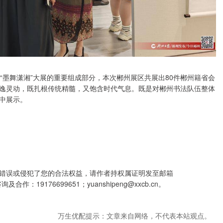
“墨舞潇湘”大展的重要组成部分，本次郴州展区共展出80件郴州籍省会
逸灵动，既扎根传统精髓，又饱含时代气息。既是对郴州书法队伍整体
中展示。
错误或侵犯了您的合法权益，请作者持权属证明发至邮箱
合作：19176699651；yuanshipeng@xxcb.cn。
万生优配提示：文章来自网络，不代表本站观点。