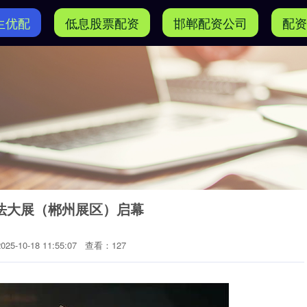
生优配
低息股票配资
邯郸配资公司
配资
书法大展（郴州展区）启幕
5-10-18 11:55:07
查看：127