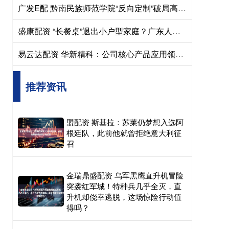
广发E配 黔南民族师范学院“反向定制”破局高校就业难
盛康配资 “长餐桌”退出小户型家庭？广东人的妙招让邻居纷纷效仿！
易云达配资 华新精科：公司核心产品应用领域包括机器狗、人形机器人
推荐资讯
盟配资 斯基拉：苏莱仍梦想入选阿
根廷队，此前他就曾拒绝意大利征
召
金瑞鼎盛配资 乌军黑鹰直升机冒险
突袭红军城！特种兵几乎全灭，直
升机却侥幸逃脱，这场惊险行动值
得吗？