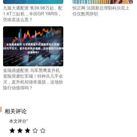
九狐大通配资 售39.98万起、配
恒正网 法国新总理勒科尔尼上
1.6T三缸机，丰田GR YARIS，
任仅数周辞职
凭啥卖这么贵？
金瑞鼎盛配资 乌军黑鹰直升机
冒险突袭红军城！特种兵几乎全
灭，直升机却侥幸逃脱，这场惊
险行动值得吗？
相关评论
本文评分
*