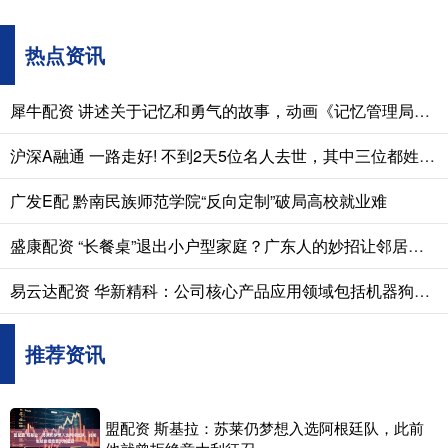
热点资讯
犀牛配资 讲述关于记忆和勇气的故事，动画《记忆管理局》播出
沪深A融通 一路走好! 不到2天5位名人去世，其中三位都姓刘，最小的才61岁
广发E配 黔南民族师范学院“反向定制”破局高校就业难
盛康配资 “长餐桌”退出小户型家庭？广东人的妙招让邻居纷纷效仿！
易云达配资 华新精科：公司核心产品应用领域包括机器狗、人形机器人
推荐资讯
盟配资 斯基拉：苏莱仍梦想入选阿根廷队，此前