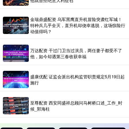
他就曾拒绝意大利征召
金瑞鼎盛配资 乌军黑鹰直升机冒险突袭红军城！
特种兵几乎全灭，直升机却侥幸逃脱，这场惊险行
动值得吗？
万达配资 干过门卫当过演员，两任妻子都受不了
他，如今却遇第三春收获幸福
盛康优配 证监会派出机构监管职责规定5月19日起
施行
至尊配资 西安同盛祥总顾问马树桥口述_工作_时
候_郭海柱