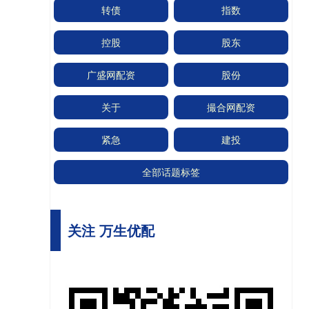
转债
指数
控股
股东
广盛网配资
股份
关于
撮合网配资
紧急
建投
全部话题标签
关注 万生优配