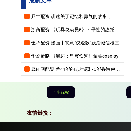
犀牛配资 讲述关于记忆和勇气的故事，动画《记忆管理局》播出
浙商配资 《玩具总动员5》：母性的敌托邦与游牧的玩具
伍祥配资 漫画丨恶意“仅退款”践踏诚信根基
华盈策略 《崩坏：星穹铁道》藿藿cosplay
晟红网配资 差41岁的忘年恋! 73岁香港卢伟国迎娶好友90后女儿，网友说的现实
万生优配
友情链接：