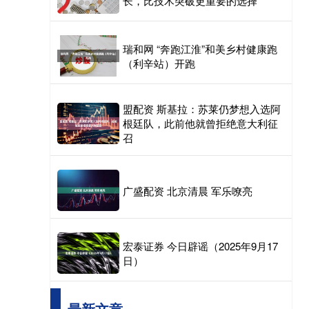
长，比技术突破更重要的选择
瑞和网 “奔跑江淮”和美乡村健康跑
（利辛站）开跑
盟配资 斯基拉：苏莱仍梦想入选阿
根廷队，此前他就曾拒绝意大利征
召
广盛配资 北京清晨 军乐嘹亮
宏泰证券 今日辟谣（2025年9月17
日）
最新文章