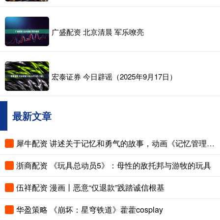
广盛配资 北京清晨 军乐嘹亮
宏泰证券 今日辟谣（2025年9月17日）
最新文章
犀牛配资 讲述关于记忆和勇气的故事，动画《记忆管理局》播出
浙商配资 《玩具总动员5》：母性的敌托邦与游牧的玩具
伍祥配资 漫画丨恶意“仅退款”践踏诚信根基
华盈策略 《崩坏：星穹铁道》藿藿cosplay