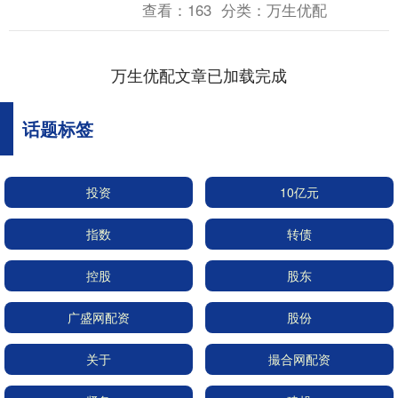
查看：
163
分类：
万生优配
美军又宣布向波多....
万生优配文章已加载完成
话题标签
投资
10亿元
指数
转债
控股
股东
广盛网配资
股份
关于
撮合网配资