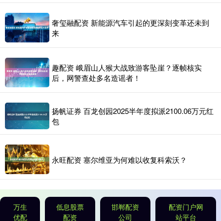
奢玺融配资 新能源汽车引起的更深刻变革还未到
来
趣配资 峨眉山人猴大战致游客坠崖？逐帧核实
后，网警查处多名造谣者！
扬帆证券 百龙创园2025半年度拟派2100.06万元红
包
永旺配资 塞尔维亚为何难以收复科索沃？
万生
低息股票
邯郸配资
配资门户网
优配
配资
公司
站平台