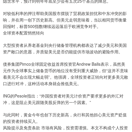
隐含水平，预计到明年年底至少会有五次25个基点的降息。
对较低利率的押注帮助美国股市摆脱了贸易政策担忧和中东冲突的影
响，并在周一创下历史新高。但美元走弱意味着，当以相同货币衡量
回报时，标普500指数继续远远落后于欧洲竞争对手。
全球资本配置悄然转向
大型投资者从养老基金到央行储备管理机构都表达了减少美元和美国
资产敞口的意愿，并质疑美元是否仍能提供市场波动的避险作用。
债券集团Pimco全球固定收益首席投资官Andrew Balls表示，虽然美
元作为全球事实上储备货币的地位没有受到重大威胁，但“这并不意味
着美元不会出现大幅走弱”。他强调，全球投资者正转向对更多美元敞
口进行对冲，这种活动本身就会推低美元。
ING的Pesole指出：“外国投资者对美元计价资产要求更多的外汇对
冲，这是阻止美元跟随美股反弹的另一个因素。”
与此同时，黄金今年也创下历史新高，央行和其他担心美元资产贬值
的投资者持续买入。
风险提示及免责条款 市场有风险，投资需谨慎。本文不构成个人投资