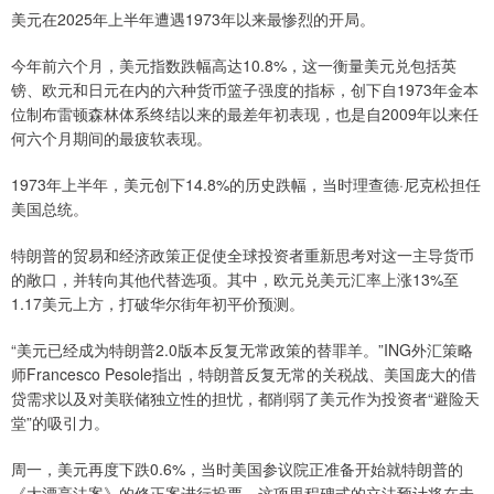
美元在2025年上半年遭遇1973年以来最惨烈的开局。
今年前六个月，美元指数跌幅高达10.8%，这一衡量美元兑包括英
镑、欧元和日元在内的六种货币篮子强度的指标，创下自1973年金本
位制布雷顿森林体系终结以来的最差年初表现，也是自2009年以来任
何六个月期间的最疲软表现。
1973年上半年，美元创下14.8%的历史跌幅，当时理查德·尼克松担任
美国总统。
特朗普的贸易和经济政策正促使全球投资者重新思考对这一主导货币
的敞口，并转向其他代替选项。其中，欧元兑美元汇率上涨13%至
1.17美元上方，打破华尔街年初平价预测。
“美元已经成为特朗普2.0版本反复无常政策的替罪羊。”ING外汇策略
师Francesco Pesole指出，特朗普反复无常的关税战、美国庞大的借
贷需求以及对美联储独立性的担忧，都削弱了美元作为投资者“避险天
堂”的吸引力。
周一，美元再度下跌0.6%，当时美国参议院正准备开始就特朗普的
《大漂亮法案》的修正案进行投票。这项里程碑式的立法预计将在未